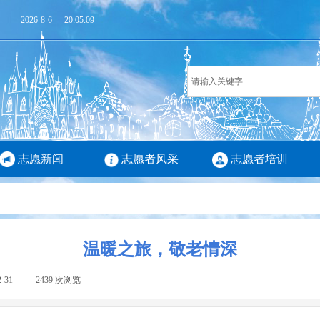
2026
-
8
-
6
20:05:10
志愿新闻
志愿者风采
志愿者培训
温暖之旅，敬老情深
2-31
|
2439
次浏览
|