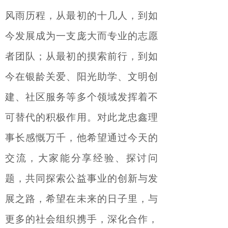
风雨
历程，从最初的
十几
人
，
到如
今发展
成为一支
庞大
而专业
的志愿
者团队
；从最初的摸索前行，到如
今
在
银龄关爱
、
阳光助学
、
文明创
建、
社区服务等多个领域发挥
着不
可替代
的积极作用
。对此龙忠鑫理
事长感慨万千，他希望通过今天的
交流，大家能分享经验、探讨问
题，共同探索公益事业的创新与发
展之路，希望在未来的日子里，与
更多的社会组织携手，深化合作，