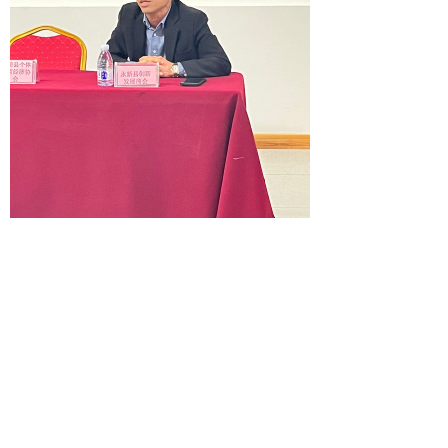
永新县摄影家协会
秘书长
陈春
久先生
也参与了此次座谈会。他表
示
，
通过镜头记录志愿者们的奉献
瞬间，用影像资料宣传志愿服务活