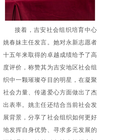
接着，吉安社会组织培育中心
姚
春妹
主任
发言
。
她
对永新志愿者
十五年来取得的
卓越
成绩给予
了
高
度评价，
称赞其
为吉安地区社会组
织
中
一颗璀璨
夺目的
明星，在凝聚
社会力量、传递爱心方面做出了
杰
出
表率。姚主任还
结合
当前社会发
展背景
，分享了社会组织
如何更好
地发挥自身优势、寻求多元发展的